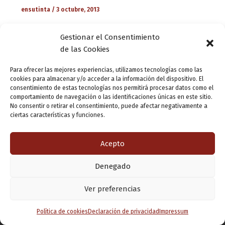
ensutinta
/
3 octubre, 2013
La trepidante obra de literatura negra “Memento Mori”
Gestionar el Consentimiento
nos condujo a través de la palabra por diferentes puntos
de las Cookies
de la ciudad de Valladolid. El 11 de octubre la novela
torna […]
Para ofrecer las mejores experiencias, utilizamos tecnologías como las
cookies para almacenar y/o acceder a la información del dispositivo. El
consentimiento de estas tecnologías nos permitirá procesar datos como el
comportamiento de navegación o las identificaciones únicas en este sitio.
No consentir o retirar el consentimiento, puede afectar negativamente a
ciertas características y funciones.
Acepto
Denegado
Copyright © 2026 Valladolid en su titna
Ver preferencias
Política de cookies
Declaración de privacidad
Impressum