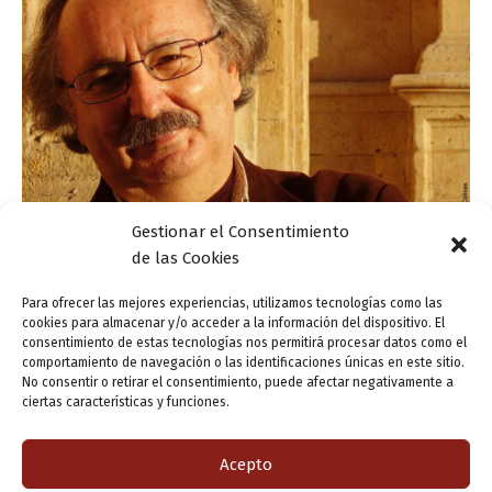
Gestionar el Consentimiento
de las Cookies
Actualidad
Para ofrecer las mejores experiencias, utilizamos tecnologías como las
Comienza la 48ª Feria del Libro de Valladolid
cookies para almacenar y/o acceder a la información del dispositivo. El
consentimiento de estas tecnologías nos permitirá procesar datos como el
ensutinta
/
23 abril, 2015
comportamiento de navegación o las identificaciones únicas en este sitio.
No consentir o retirar el consentimiento, puede afectar negativamente a
A puntito de comenzar la 48ª Feria del Libro de
ciertas características y funciones.
Valladolid, hoy jueves, 23 de abril de 2015, es el Día
Internacional del Libro y la Plaza España se llenará […]
Acepto