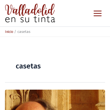
Ir
al
contenido
Inicio
casetas
casetas