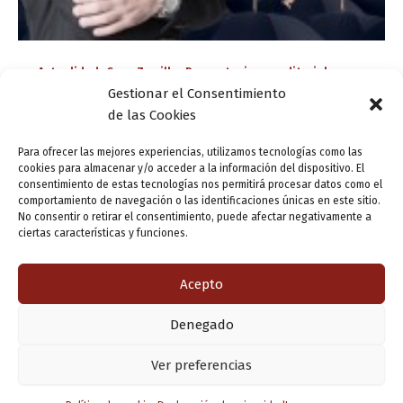
,
,
Actualidad
Casa Zorrilla
Presentaciones editoriales
Gestionar el Consentimiento
Miguel Ángel Guisado y sus claves para el éxito
de las Cookies
de nuestras «presentaciones»
ensutinta
/
16 diciembre, 2020
Para ofrecer las mejores experiencias, utilizamos tecnologías como las
cookies para almacenar y/o acceder a la información del dispositivo. El
La Casa de Zorrilla acoge la presentación del libro
consentimiento de estas tecnologías nos permitirá procesar datos como el
comportamiento de navegación o las identificaciones únicas en este sitio.
«Presento, luego existo: manual de bolsillo para
No consentir o retirar el consentimiento, puede afectar negativamente a
presentaciones», del profesor y asesor de comunicación
ciertas características y funciones.
Miguel Ángel Guisado Darias, llegado desde Barcelona
[…]
Acepto
Denegado
Copyright © 2026 Valladolid en su titna
Ver preferencias