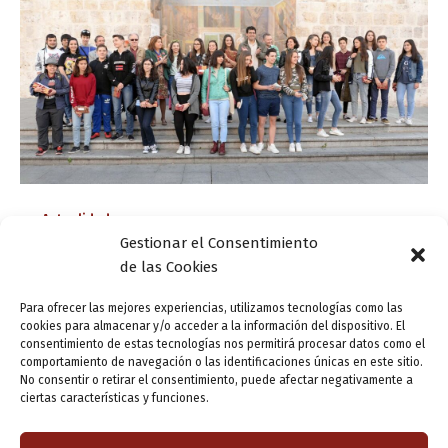
Actualidad
Gestionar el Consentimiento
Entrega de premios del Concurso de
de las Cookies
Microcuentos ‘Bólido’ y el Certamen de Poesía
Visual
Para ofrecer las mejores experiencias, utilizamos tecnologías como las
cookies para almacenar y/o acceder a la información del dispositivo. El
ensutinta
/
23 abril, 2017
consentimiento de estas tecnologías nos permitirá procesar datos como el
comportamiento de navegación o las identificaciones únicas en este sitio.
El Certamen de Poesía Visual para jóvenes ‘¡Cuál gritan
No consentir o retirar el consentimiento, puede afectar negativamente a
esos malditos!’ y el VIII Concurso de Microcuentos ‘Bólido’
ciertas características y funciones.
entregaron sus premios ayer sábado, 22 de abril, en el
marco de […]