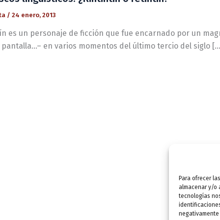
ta
/
24 enero, 2013
tín es un personaje de ficción que fue encarnado por un ma
 pantalla…– en varios momentos del último tercio del siglo […
Para ofrecer la
almacenar y/o a
tecnologías no
identificacione
negativamente a