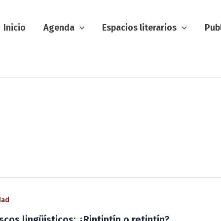
Inicio
Agenda
Espacios literarios
Pub
dad
cos lingüísticos: ¿Rintintín o retintín?