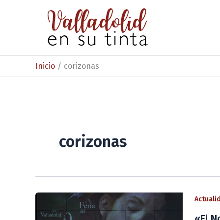
Ir
al
contenido
Inicio
corizonas
corizonas
Actuali
«El N