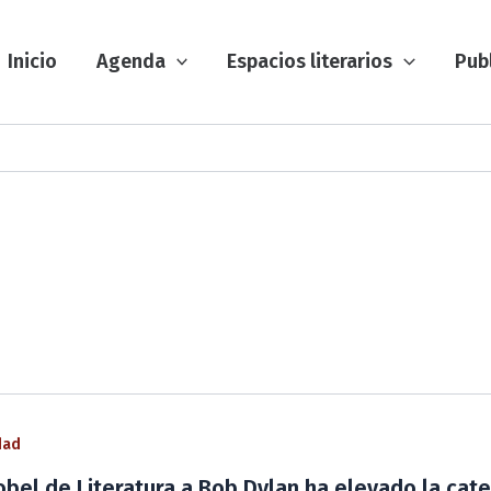
Inicio
Agenda
Espacios literarios
Pub
dad
obel de Literatura a Bob Dylan ha elevado la cate