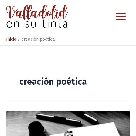
Ir
al
contenido
Inicio
creación poética
creación poética