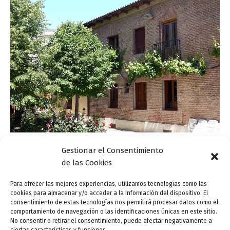
Gestionar el Consentimiento
Actualidad
de las Cookies
Lecturas de poemas y mediación despiden
febrero en Casa Zorrilla
Para ofrecer las mejores experiencias, utilizamos tecnologías como las
cookies para almacenar y/o acceder a la información del dispositivo. El
ensutinta
/
24 febrero, 2015
consentimiento de estas tecnologías nos permitirá procesar datos como el
comportamiento de navegación o las identificaciones únicas en este sitio.
Se acaba febrero este 2015, y con él una de las
No consentir o retirar el consentimiento, puede afectar negativamente a
exposiciones más notables de la Casa Zorrilla de este