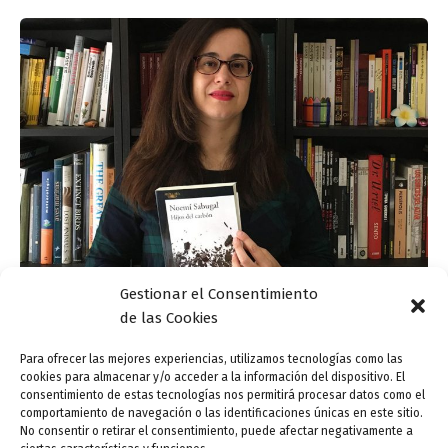
Gestionar el Consentimiento
Charla-presentación: «La crónica periodística
de las Cookies
en el relato de las cuencas mineras», en torno
al libro «Hijos del carbón» de Noemí Sabugal
Para ofrecer las mejores experiencias, utilizamos tecnologías como las
cookies para almacenar y/o acceder a la información del dispositivo. El
ensutinta
/
1 abril, 2021
consentimiento de estas tecnologías nos permitirá procesar datos como el
comportamiento de navegación o las identificaciones únicas en este sitio.
Valladolid Letraherido acoge esta charla en torno al
No consentir o retirar el consentimiento, puede afectar negativamente a
libro «Hijos del carbón» de Noemí Sabugal (finalista del