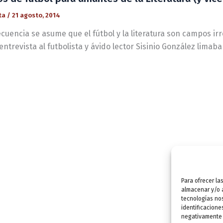
ta
/
21 agosto, 2014
cuencia se asume que el fútbol y la literatura son campos irr
entrevista al futbolista y ávido lector Sisinio González limab
Para ofrecer la
almacenar y/o a
tecnologías no
identificacione
negativamente a