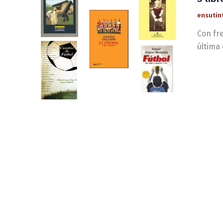
ensutin
Con fre
última 