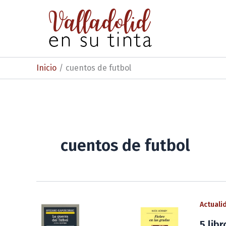
Ir
al
contenido
Inicio
cuentos de futbol
cuentos de futbol
Actuali
5 lib