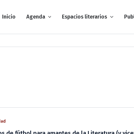
Inicio
Agenda
Espacios literarios
Pub
dad
ros de fútbol para amantes de la Literatura (y vic