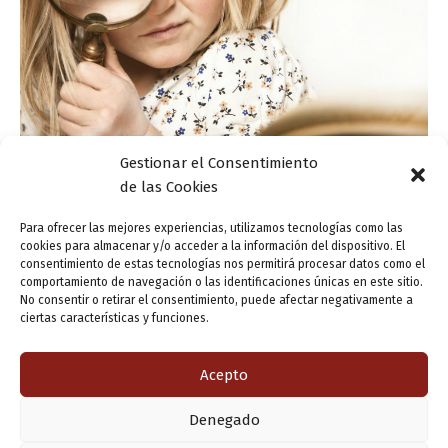
Gestionar el Consentimiento
de las Cookies
Actualidad
Para ofrecer las mejores experiencias, utilizamos tecnologías como las
Significados poco conocidos
cookies para almacenar y/o acceder a la información del dispositivo. El
consentimiento de estas tecnologías nos permitirá procesar datos como el
ensutinta
/
26 marzo, 2018
comportamiento de navegación o las identificaciones únicas en este sitio.
No consentir o retirar el consentimiento, puede afectar negativamente a
Quien más y quien menos tenemos claro que acérrimo es
ciertas características y funciones.
un adjetivo que significa «muy fuerte, vigoroso, tenaz».
Tenía un odio acérrimo a todo lo yanqui. Lo que no es […]
Acepto
Denegado