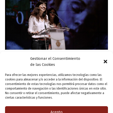
Gestionar el Consentimiento
Actualidad
de las Cookies
Ana Redondo destaca la alta participación del
público en la 50 Feria del Libro de Valladolid
Para ofrecer las mejores experiencias, utilizamos tecnologías como las
cookies para almacenar y/o acceder a la información del dispositivo. El
ensutinta
/
15 mayo, 2017
consentimiento de estas tecnologías nos permitirá procesar datos como el
comportamiento de navegación o las identificaciones únicas en este sitio.
La concejala de Cultura y Turismo, Ana Redondo,
No consentir o retirar el consentimiento, puede afectar negativamente a
destacaba ayer domingo la alta participación de los
ciertas características y funciones.
vallisoletanos en la Feria del Libro de Valladolid, cuya
quincuagésima edición concluía ayer. Por […]
Acepto