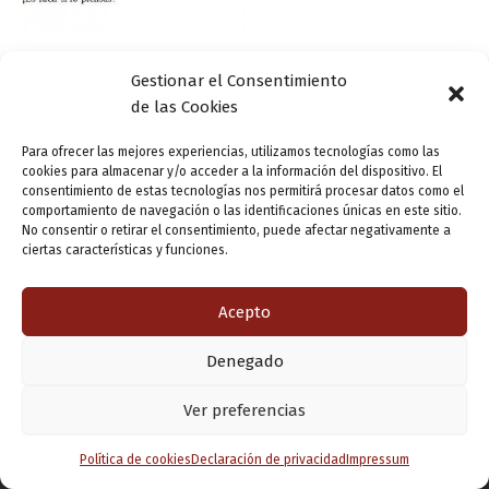
Actualidad
Gestionar el Consentimiento
Refrescos lingüísticos: ¿me lo dejo o me lo
de las Cookies
quedo?
Para ofrecer las mejores experiencias, utilizamos tecnologías como las
ensutinta
/
23 enero, 2013
cookies para almacenar y/o acceder a la información del dispositivo. El
consentimiento de estas tecnologías nos permitirá procesar datos como el
El verbo “quedar” es intransitivo. Por lo tanto, cuando lo
comportamiento de navegación o las identificaciones únicas en este sitio.
utilicemos, debemos asegurarnos de que la acción que
No consentir o retirar el consentimiento, puede afectar negativamente a
ciertas características y funciones.
describe no recae sobre ningún objeto ni ninguna
persona… Cuando esto ocurre, […]
Acepto
Denegado
Copyright © 2026 Valladolid en su titna
Ver preferencias
Política de cookies
Declaración de privacidad
Impressum