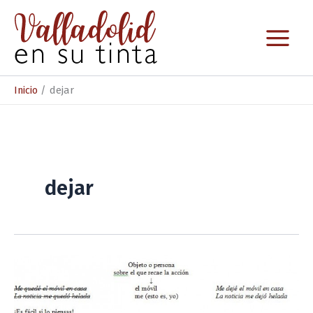
Ir
al
contenido
Inicio
dejar
dejar