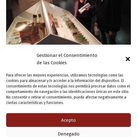
Gestionar el Consentimiento
Actualidad
de las Cookies
Entre pliegues, solapas y ventanas de papel
nos sumergimos en la literatura infantil
Para ofrecer las mejores experiencias, utilizamos tecnologías como las
cookies para almacenar y/o acceder a la información del dispositivo. El
ensutinta
/
5 abril, 2017
consentimiento de estas tecnologías nos permitirá procesar datos como el
comportamiento de navegación o las identificaciones únicas en este sitio.
La Sala Municipal de Exposiciones de la Casa Revilla
No consentir o retirar el consentimiento, puede afectar negativamente a
acoge hasta el próximo 21 de mayo una exposición de
ciertas características y funciones.
«cuento de hadas» sobre cuentos de hadas… Se trata
de ‘La […]
Acepto
Denegado