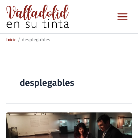
Ir
al
contenido
Inicio
desplegables
desplegables