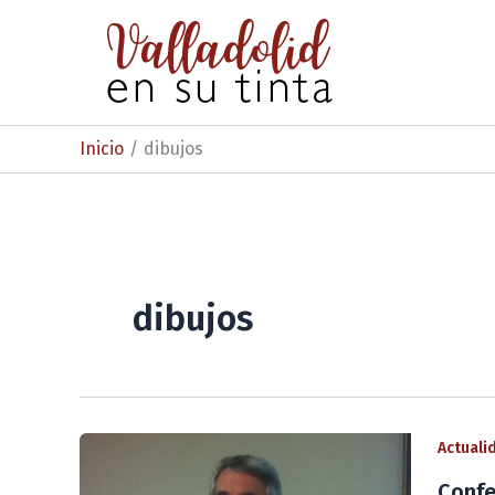
Ir
al
contenido
Inicio
dibujos
dibujos
Actuali
Confe