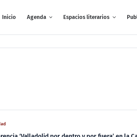
Inicio
Agenda
Espacios literarios
Pub
dad
rencia ‘Valladolid por dentro y por fuera’ en la Ca