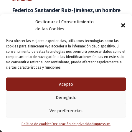
Federico Santander Ruiz-Jiménez, un hombre
influyente en el Valladolid del S.XX
Gestionar el Consentimiento
ensutinta
/
10 diciembre, 2012
de las Cookies
He estado cotejando fechas y creo que Federico
Para ofrecer las mejores experiencias, utilizamos tecnologías como las
Santander, que fue concejal y alcalde del Ayuntamiento
cookies para almacenar y/o acceder a la información del dispositivo. El
de Valladolid, pudo simultanear estas ocupaciones, en
consentimiento de estas tecnologías nos permitirá procesar datos como el
comportamiento de navegación o las identificaciones únicas en este sitio.
algún momento, con el de director de […]
No consentir o retirar el consentimiento, puede afectar negativamente a
ciertas características y funciones.
Acepto
Denegado
Copyright © 2026 Valladolid en su titna
Ver preferencias
Política de cookies
Declaración de privacidad
Impressum