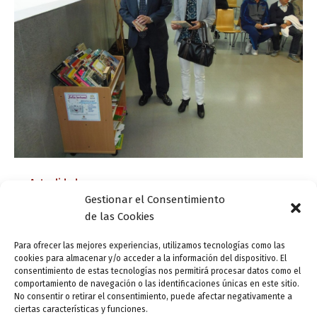
Actualidad
Gestionar el Consentimiento
El Ayuntamiento realiza una donación al
de las Cookies
Centro de Salud Delicias
ensutinta
/
24 mayo, 2013
Para ofrecer las mejores experiencias, utilizamos tecnologías como las
cookies para almacenar y/o acceder a la información del dispositivo. El
Prosigue la campaña «Libros que buscan lectores».
consentimiento de estas tecnologías nos permitirá procesar datos como el
comportamiento de navegación o las identificaciones únicas en este sitio.
Domi Fernández Rodríguez, concejala de Atención y
No consentir o retirar el consentimiento, puede afectar negativamente a
Participación Ciudadana, ha entregado al gerente del
ciertas características y funciones.