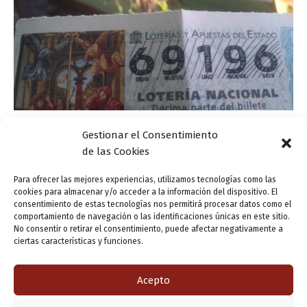
Gestionar el Consentimiento
Actualidad
de las Cookies
¿Cómo se separan los conjuntos de cifras en
los números? (II)
Para ofrecer las mejores experiencias, utilizamos tecnologías como las
cookies para almacenar y/o acceder a la información del dispositivo. El
ensutinta
/
21 noviembre, 2014
consentimiento de estas tecnologías nos permitirá procesar datos como el
comportamiento de navegación o las identificaciones únicas en este sitio.
Como ya recordamos con anterioridad en esta misma
No consentir o retirar el consentimiento, puede afectar negativamente a
sección, dice la Academia que los números de más de
ciertas características y funciones.
cuatro dígitos pueden escribirse separando grupos de
tres cifras mediante “espacios”, empezando […]
Acepto