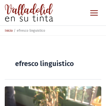
Ir
al
contenido
Inicio
efresco linguistico
efresco linguistico