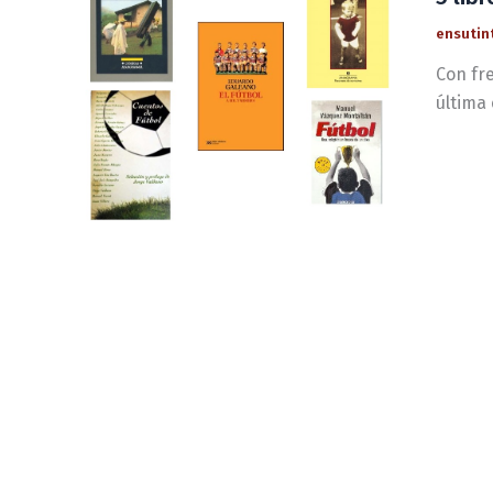
ensutin
Con fre
última 