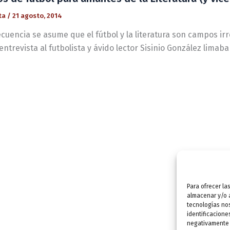
ta
/
21 agosto, 2014
cuencia se asume que el fútbol y la literatura son campos irr
entrevista al futbolista y ávido lector Sisinio González limab
Para ofrecer la
almacenar y/o a
tecnologías no
identificacione
negativamente a