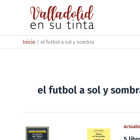
Ir
al
contenido
Inicio
el futbol a sol y sombra
el futbol a sol y sombr
Actuali
5 lib