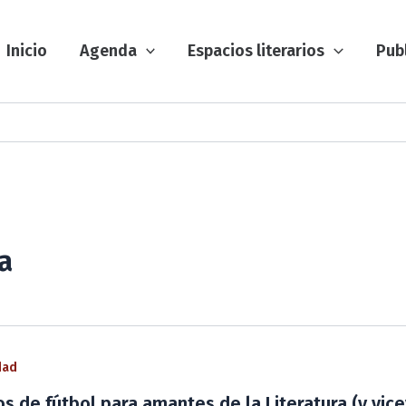
Inicio
Agenda
Espacios literarios
Pub
a
dad
ros de fútbol para amantes de la Literatura (y vic