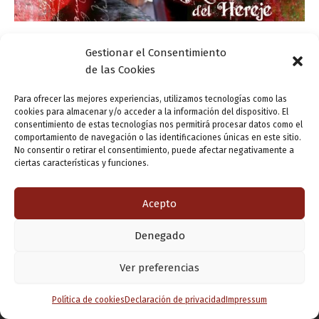
Actualidad
Gestionar el Consentimiento
«El Hereje» renace en Valladolid
de las Cookies
ensutinta
/
8 mayo, 2013
Para ofrecer las mejores experiencias, utilizamos tecnologías como las
cookies para almacenar y/o acceder a la información del dispositivo. El
Valladolid acogerá durante este fin de semana la “Ruta
consentimiento de estas tecnologías nos permitirá procesar datos como el
del Hereje”, escenificación teatral de la obra homónima
comportamiento de navegación o las identificaciones únicas en este sitio.
No consentir o retirar el consentimiento, puede afectar negativamente a
del escritor vallisoletano Miguel Delibes. La vida de
ciertas características y funciones.
Cipriano Salcedo regresa a nuestro […]
Acepto
Denegado
Copyright © 2026 Valladolid en su titna
Ver preferencias
Política de cookies
Declaración de privacidad
Impressum