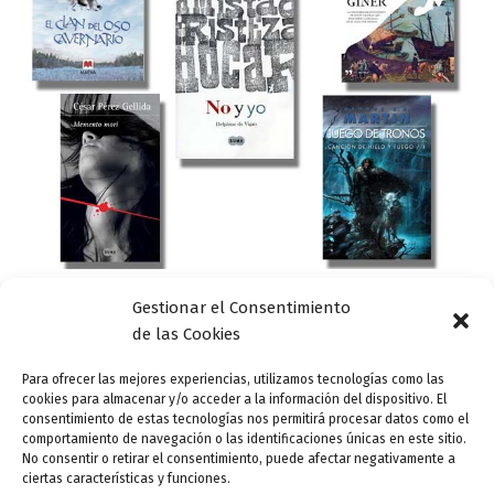
Gestionar el Consentimiento
Actualidad
de las Cookies
5 novelas recomendadas por el futbolista
Sisinio González
Para ofrecer las mejores experiencias, utilizamos tecnologías como las
cookies para almacenar y/o acceder a la información del dispositivo. El
ensutinta
/
11 agosto, 2014
consentimiento de estas tecnologías nos permitirá procesar datos como el
comportamiento de navegación o las identificaciones únicas en este sitio.
Sisinio González Martínez (Albacete, 1986): “La verdad es
No consentir o retirar el consentimiento, puede afectar negativamente a
que me gusta mucho leer, pero no suelo leer novelas
ciertas características y funciones.