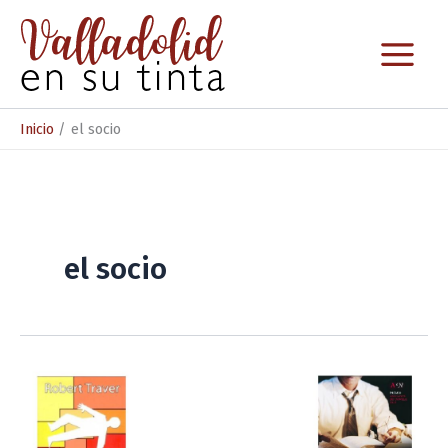
Ir
al
contenido
Inicio
el socio
el socio