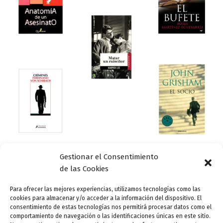
Gestionar el Consentimiento
Actualidad
de las Cookies
5 novelas de juicios (recomendadas por un
abogado)
Para ofrecer las mejores experiencias, utilizamos tecnologías como las
cookies para almacenar y/o acceder a la información del dispositivo. El
ensutinta
/
5 septiembre, 2014
consentimiento de estas tecnologías nos permitirá procesar datos como el
comportamiento de navegación o las identificaciones únicas en este sitio.
Miguel Garrido de Vega (O Barco de Valdeorras, Ourense,