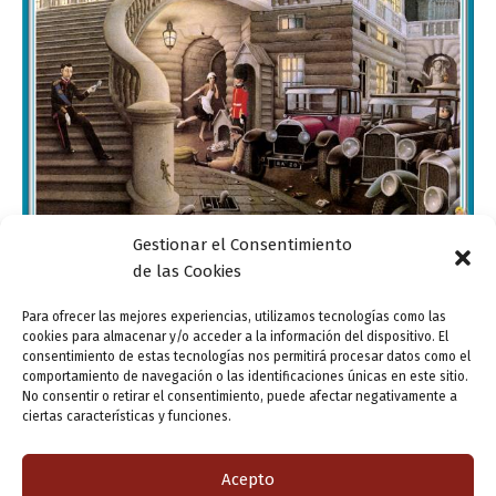
Gestionar el Consentimiento
Actualidad
de las Cookies
Valladolid se prepara para una navidad literaria
Para ofrecer las mejores experiencias, utilizamos tecnologías como las
cookies para almacenar y/o acceder a la información del dispositivo. El
ensutinta
/
17 diciembre, 2014
consentimiento de estas tecnologías nos permitirá procesar datos como el
comportamiento de navegación o las identificaciones únicas en este sitio.
Valladolid se llena de luces navideñas, carruseles,
No consentir o retirar el consentimiento, puede afectar negativamente a
puestos de chocolate calentito, artículos de broma y
ciertas características y funciones.
dulces… La gente se mira de otra manera por la calle,
hay un espíritu de […]
Acepto