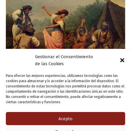
Gestionar el Consentimiento
de las Cookies
Actualidad
Para ofrecer las mejores experiencias, utilizamos tecnologías como las
‘Tiempo de Feria’ en la Casa del Poeta
cookies para almacenar y/o acceder a la información del dispositivo. El
consentimiento de estas tecnologías nos permitirá procesar datos como el
ensutinta
/
9 septiembre, 2014
comportamiento de navegación o las identificaciones únicas en este sitio.
No consentir o retirar el consentimiento, puede afectar negativamente a
Siguen las Ferias y Fiestas de la Virgen de San Lorenzo
ciertas características y funciones.
2014 en la Casa Zorrilla. Desde ayer lunes, 8 de
septiembre, con la Misión Terrícola de No hay dos
Acepto