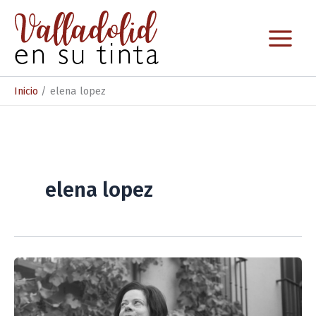
Ir
al
contenido
Inicio
elena lopez
elena lopez