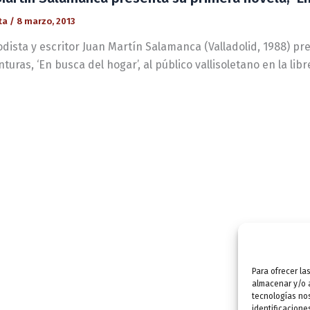
ta
/
8 marzo, 2013
odista y escritor Juan Martín Salamanca (Valladolid, 1988) pr
turas, ‘En busca del hogar’, al público vallisoletano en la libr
Para ofrecer la
almacenar y/o a
tecnologías no
identificacione