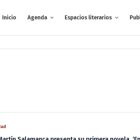
Inicio
Agenda
Espacios literarios
Pub
dad
Martín Salamanca presenta su primera novela, ‘En 