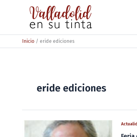
Ir
al
contenido
Inicio
eride ediciones
eride ediciones
Actuali
Feria