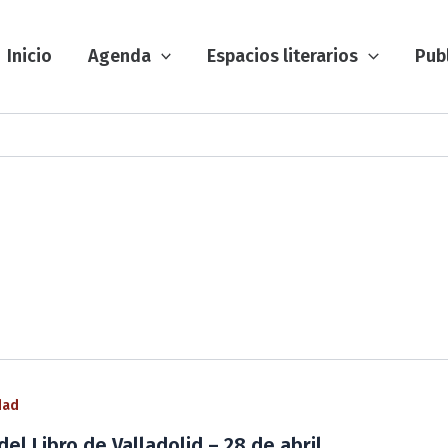
Inicio
Agenda
Espacios literarios
Pub
dad
 del Libro de Valladolid – 28 de abril