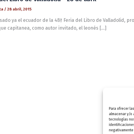
ta
/
28 abril, 2015
sado ya el ecuador de la 48ª Feria del Libro de Valladolid, p
que capitanea, como autor invitado, el leonés […]
Para ofrecer la
almacenar y/o a
tecnologías no
identificacione
negativamente a