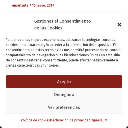
ensutinta
/
15 junio, 2017
El lingüista Alberto Gómez Font lleva más de treinta años
Gestionar el Consentimiento
reuniendo errores gramaticales cometidos por los
de las Cookies
periodistas, tanto en prensa escrita, como en radio o
televisión. Toda esta colección de […]
Para ofrecer las mejores experiencias, utilizamos tecnologías como las
cookies para almacenar y/o acceder a la información del dispositivo. El
consentimiento de estas tecnologías nos permitirá procesar datos como el
comportamiento de navegación o las identificaciones únicas en este sitio.
No consentir o retirar el consentimiento, puede afectar negativamente a
ciertas características y funciones.
Acepto
Denegado
Copyright © 2026 Valladolid en su titna
Ver preferencias
Política de cookies
Declaración de privacidad
Impressum