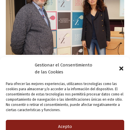
Gestionar el Consentimiento
Actualidad
de las Cookies
Un repaso a cuatro décadas de poesía en
Valladolid de la mano de Javier Dámaso
Para ofrecer las mejores experiencias, utilizamos tecnologías como las
cookies para almacenar y/o acceder a la información del dispositivo. El
ensutinta
/
15 marzo, 2017
consentimiento de estas tecnologías nos permitirá procesar datos como el
comportamiento de navegación o las identificaciones únicas en este sitio.
La concejala de Cultura y Turismo del Ayuntamiento de
No consentir o retirar el consentimiento, puede afectar negativamente a
Valladolid, Ana Redondo, ha presentado hoy miércoles, 15
ciertas características y funciones.
de marzo, el programa de las jornadas de poesía que,
coordinadas por Javier […]
Acepto