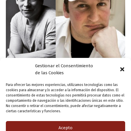
Gestionar el Consentimiento
Actualidad
de las Cookies
Feria del Libro de Valladolid – 25 de abril
Para ofrecer las mejores experiencias, utilizamos tecnologías como las
cookies para almacenar y/o acceder a la información del dispositivo. El
ensutinta
/
25 abril, 2015
consentimiento de estas tecnologías nos permitirá procesar datos como el
comportamiento de navegación o las identificaciones únicas en este sitio.
Blue Jeans, Pablo d’Ors y Boris Izaguirre protagonizan la
No consentir o retirar el consentimiento, puede afectar negativamente a
segunda jornada de la 48ª Feria del Libro de Valladolid.
ciertas características y funciones.
Pero hay mucho más programado para hoy viernes, 25 de
abril […]
Acepto