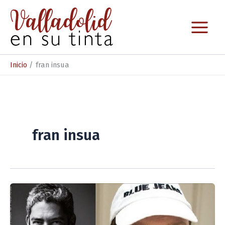
Ir
al
contenido
Inicio
fran insua
fran insua