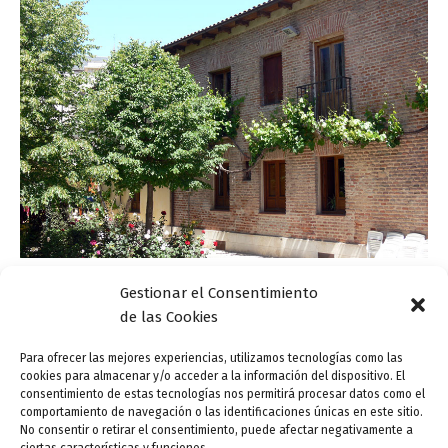
Gestionar el Consentimiento
Actualidad
de las Cookies
Lecturas de poemas y mediación despiden
febrero en Casa Zorrilla
Para ofrecer las mejores experiencias, utilizamos tecnologías como las
cookies para almacenar y/o acceder a la información del dispositivo. El
ensutinta
/
24 febrero, 2015
consentimiento de estas tecnologías nos permitirá procesar datos como el
comportamiento de navegación o las identificaciones únicas en este sitio.
Se acaba febrero este 2015, y con él una de las
No consentir o retirar el consentimiento, puede afectar negativamente a
exposiciones más notables de la Casa Zorrilla de este