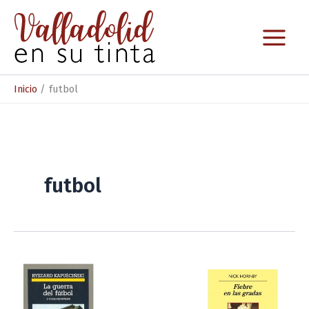
Ir
al
contenido
Inicio
futbol
futbol