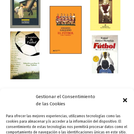
Gestionar el Consentimiento
Actualidad
de las Cookies
5 libros de fútbol para amantes de la Literatura
(y viceversa)
Para ofrecer las mejores experiencias, utilizamos tecnologías como las
cookies para almacenar y/o acceder a la información del dispositivo. El
ensutinta
/
21 agosto, 2014
consentimiento de estas tecnologías nos permitirá procesar datos como el
comportamiento de navegación o las identificaciones únicas en este sitio.
Con frecuencia se asume que el fútbol y la literatura son