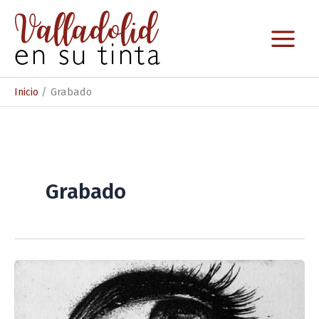
Ir
al
contenido
Inicio
Grabado
Grabado