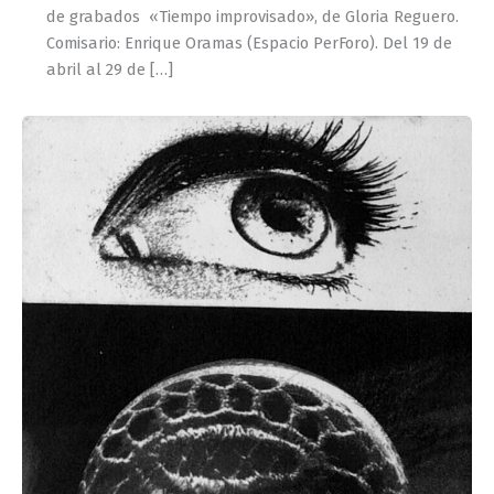
de grabados «Tiempo improvisado», de Gloria Reguero.
Comisario: Enrique Oramas (Espacio PerForo). Del 19 de
abril al 29 de […]