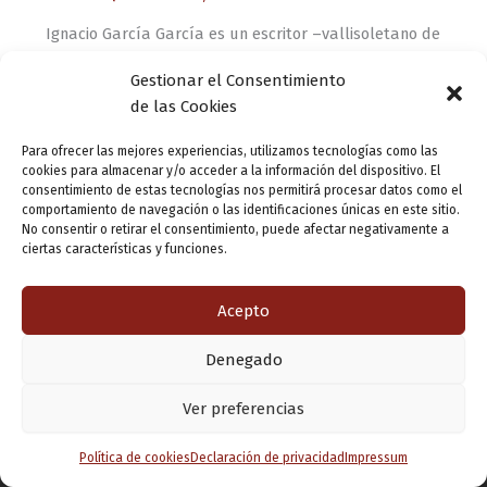
Ignacio García García es un escritor –vallisoletano de
adopción– entusiasta de dos cosas que han resultado
Gestionar el Consentimiento
formar un tándem perfecto: la literatura y la Navidad.
de las Cookies
Por tercer año consecutivo, Ignacio […]
Para ofrecer las mejores experiencias, utilizamos tecnologías como las
cookies para almacenar y/o acceder a la información del dispositivo. El
consentimiento de estas tecnologías nos permitirá procesar datos como el
comportamiento de navegación o las identificaciones únicas en este sitio.
No consentir o retirar el consentimiento, puede afectar negativamente a
ciertas características y funciones.
Acepto
Denegado
Copyright © 2026 Valladolid en su titna
Ver preferencias
Política de cookies
Declaración de privacidad
Impressum