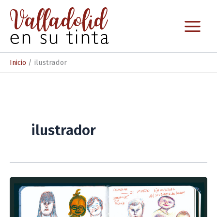
Ir
al
contenido
Inicio
ilustrador
ilustrador