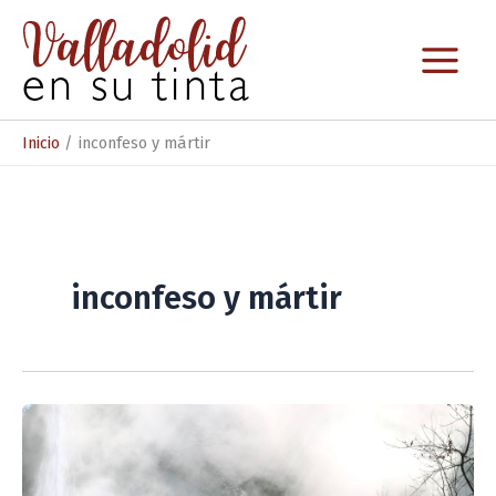
Ir
al
contenido
Inicio
inconfeso y mártir
inconfeso y mártir