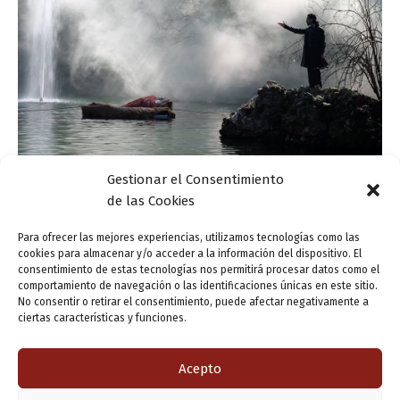
Gestionar el Consentimiento
de las Cookies
Actualidad
Cinco obras imperdibles de José Zorrilla
Para ofrecer las mejores experiencias, utilizamos tecnologías como las
cookies para almacenar y/o acceder a la información del dispositivo. El
ensutinta
/
28 febrero, 2017
consentimiento de estas tecnologías nos permitirá procesar datos como el
comportamiento de navegación o las identificaciones únicas en este sitio.
El pasado fin de semana, días 25 y 26 de febrero, el
No consentir o retirar el consentimiento, puede afectar negativamente a
Campo Grande Valladolid sirvió como escenario para una
ciertas características y funciones.
teatralización muy especial: la de ‘Recuerdos de
Valladolid’, una de […]
Acepto