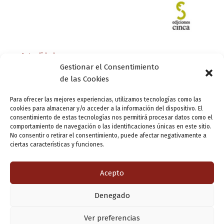
Actualidad
Gestionar el Consentimiento
Jorge Urdiales reedita el Diccionario del
de las Cookies
Castellano Rural en la Narrativa de Miguel
Delibes
Para ofrecer las mejores experiencias, utilizamos tecnologías como las
cookies para almacenar y/o acceder a la información del dispositivo. El
ensutinta
/
29 enero, 2013
consentimiento de estas tecnologías nos permitirá procesar datos como el
comportamiento de navegación o las identificaciones únicas en este sitio.
Zahurdón, morrete, escucar, candaja, voltineta,
No consentir o retirar el consentimiento, puede afectar negativamente a
sacavinos, coquina… son algunos de los 326 vocablos que
ciertas características y funciones.
el filólogo y periodista Jorge Urdiales recoge en la quinta
edición del Diccionario del Castellano Rural […]
Acepto
Denegado
Copyright © 2026 Valladolid en su titna
Ver preferencias