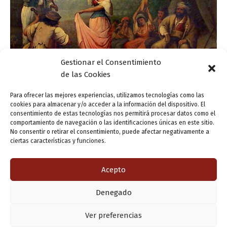
Gestionar el Consentimiento
de las Cookies
Actualidad
Para ofrecer las mejores experiencias, utilizamos tecnologías como las
‘Tiempo de Feria’ en la Casa del Poeta
cookies para almacenar y/o acceder a la información del dispositivo. El
consentimiento de estas tecnologías nos permitirá procesar datos como el
ensutinta
/
9 septiembre, 2014
comportamiento de navegación o las identificaciones únicas en este sitio.
No consentir o retirar el consentimiento, puede afectar negativamente a
Siguen las Ferias y Fiestas de la Virgen de San Lorenzo
ciertas características y funciones.
2014 en la Casa Zorrilla. Desde ayer lunes, 8 de
septiembre, con la Misión Terrícola de No hay dos […]
Acepto
Denegado
Copyright © 2026 Valladolid en su titna
Ver preferencias