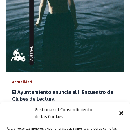
Actualidad
El Ayuntamiento anuncia el II Encuentro de
Clubes de Lectura
ensutinta
/
8 julio, 2013
Gestionar el Consentimiento
de las Cookies
El Ayuntamiento de Valladolid ha presentado el II
Encuentro de Clubes de Lectura en Valladolid, fijado
Para ofrecer las mejores experiencias, utilizamos tecnologías como las