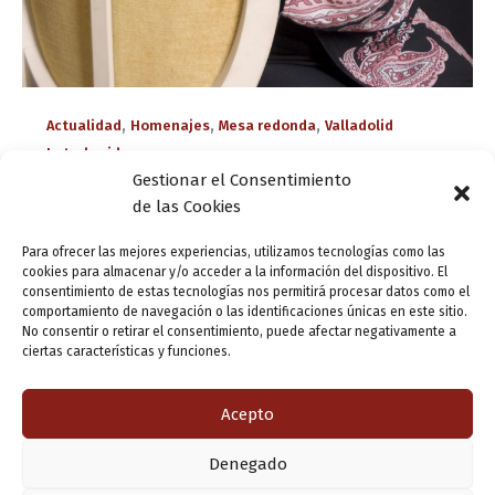
,
,
,
Actualidad
Homenajes
Mesa redonda
Valladolid
Letraherido
Gestionar el Consentimiento
La voz de los lectores y las lectoras de
de las Cookies
Almudena Grandes, en la Casa Revilla
ensutinta
/
6 mayo, 2022
Para ofrecer las mejores experiencias, utilizamos tecnologías como las
cookies para almacenar y/o acceder a la información del dispositivo. El
La Cátedra Miguel Delibes de la UVa y el programa
consentimiento de estas tecnologías nos permitirá procesar datos como el
comportamiento de navegación o las identificaciones únicas en este sitio.
«Valladolid Letraherido» de la Fundación Municipal de
No consentir o retirar el consentimiento, puede afectar negativamente a
Cultura de Valladolid clausurarán las jornadas
ciertas características y funciones.
«¡Háblame, Musa!», organizadas en homenaje y recuerdo
[…]
Acepto
Denegado