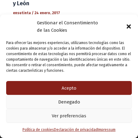
y León
ensutinta
/
24 enero, 2017
Gestionar el Consentimiento
La edición de arte es, en la actualidad, uno de los
de las Cookies
campos más ilimitados de la creación, un medio de
expresión que se convierte por definición propia en un
Para ofrecer las mejores experiencias, utilizamos tecnologías como las
género […]
cookies para almacenar y/o acceder a la información del dispositivo. El
consentimiento de estas tecnologías nos permitirá procesar datos como el
comportamiento de navegación o las identificaciones únicas en este sitio.
No consentir o retirar el consentimiento, puede afectar negativamente a
ciertas características y funciones.
Acepto
Denegado
Copyright © 2026 Valladolid en su titna
Ver preferencias
Política de cookies
Declaración de privacidad
Impressum