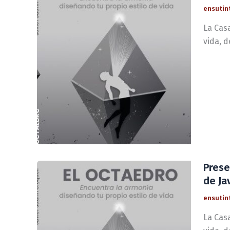
ensutin
La Casa
vida, d
Prese
de Ja
ensutin
La Casa