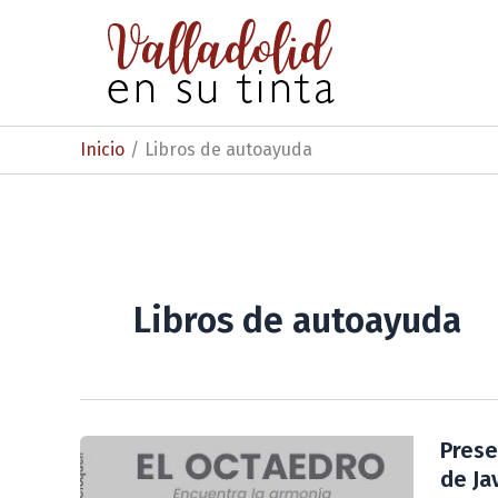
Ir
al
contenido
Inicio
Libros de autoayuda
Libros de autoayuda
Prese
de Ja