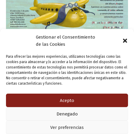
Gestionar el Consentimiento
Actualidad
de las Cookies
Encuentro literario con Marina Seoane
Para ofrecer las mejores experiencias, utilizamos tecnologías como las
cookies para almacenar y/o acceder a la información del dispositivo. El
ensutinta
/
27 junio, 2013
consentimiento de estas tecnologías nos permitirá procesar datos como el
comportamiento de navegación o las identificaciones únicas en este sitio.
El Lobo Feroz y la editorial Edi.máter organizan un acto
No consentir o retirar el consentimiento, puede afectar negativamente a
con la editora e ilustradora Marina Seoane, para el
ciertas características y funciones.
próximo miércoles 3 de julio. La reunión, dirigida a los
más […]
Acepto
Denegado
Copyright © 2026 Valladolid en su titna
Ver preferencias