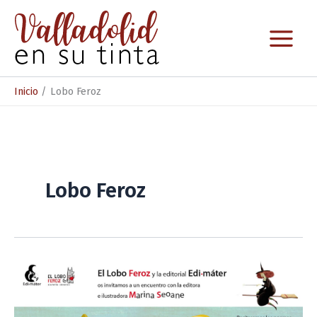
Ir
al
contenido
Inicio
Lobo Feroz
Lobo Feroz