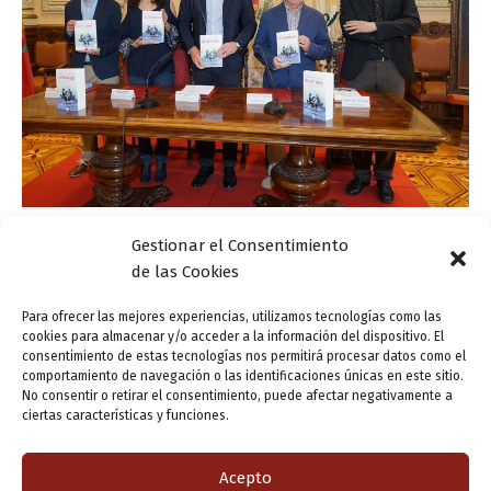
Gestionar el Consentimiento
Actualidad
de las Cookies
Presentación de ‘Los vertebrados’, premio
Ateneo-Ciudad de Valladolid
Para ofrecer las mejores experiencias, utilizamos tecnologías como las
cookies para almacenar y/o acceder a la información del dispositivo. El
ensutinta
/
19 abril, 2018
consentimiento de estas tecnologías nos permitirá procesar datos como el
comportamiento de navegación o las identificaciones únicas en este sitio.
Se trata de una novela de intriga, centrada en el mundo
No consentir o retirar el consentimiento, puede afectar negativamente a
científico de las investigaciones del prestigioso doctor
ciertas características y funciones.
Santiago Ramón y Cajal El alcalde de Valladolid, Óscar
Puente, ha […]
Acepto