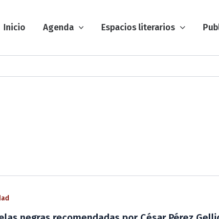
Inicio
Agenda
Espacios literarios
Pub
dad
elas negras recomendadas por César Pérez Gelli