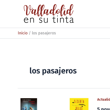
Ir
al
contenido
Inicio
los pasajeros
los pasajeros
Actuali
5 nov