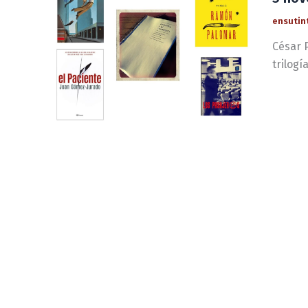
ensutin
César P
trilog