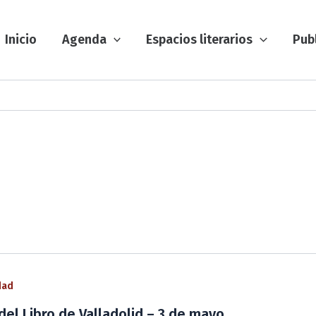
Inicio
Agenda
Espacios literarios
Pub
dad
 del Libro de Valladolid – 3 de mayo