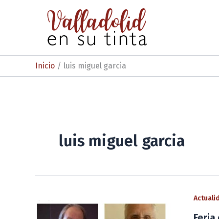
Ir
al
contenido
Inicio
luis miguel garcia
luis miguel garcia
Actuali
Feria