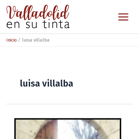
Ir
al
contenido
Inicio
luisa villalba
luisa villalba