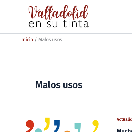
Ir
al
contenido
Inicio
Malos usos
Malos usos
Actuali
Mucho