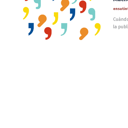
ensutin
Cuándo
la publ