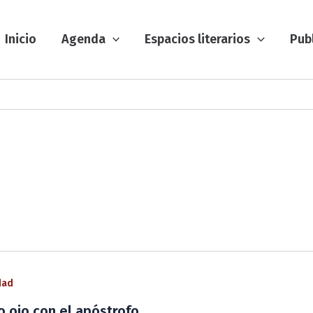
Inicio
Agenda
Espacios literarios
Pub
dad
 ojo con el apóstrofo