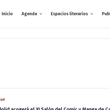
Inicio
Agenda
Espacios literarios
Pub
dad
dolid acogerá el XI Salón del Comic y Manga de Ca