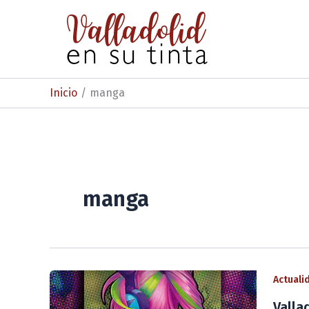
Ir
al
contenido
Inicio
manga
manga
Actuali
Valla