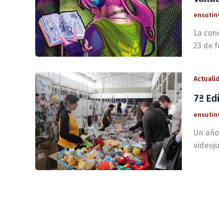
ensutin
La con
23 de f
Actuali
7ª Ed
ensutin
Un año
videoju