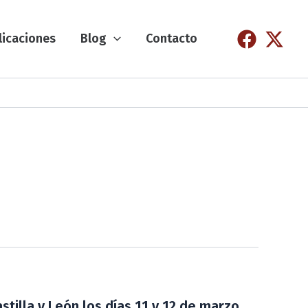
licaciones
Blog
Contacto
stilla y León los días 11 y 12 de marzo