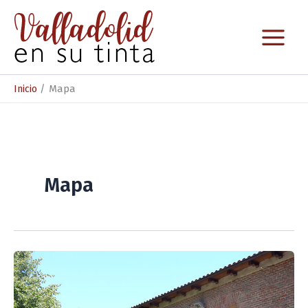
Ir
al
contenido
Inicio
Mapa
Mapa