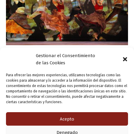
Gestionar el Consentimiento
Actualidad
de las Cookies
La Casa Zorrilla arranca septiembre con la
mirada en las Fiestas de Valladolid
Para ofrecer las mejores experiencias, utilizamos tecnologías como las
cookies para almacenar y/o acceder a la información del dispositivo. El
ensutinta
/
2 septiembre, 2014
consentimiento de estas tecnologías nos permitirá procesar datos como el
comportamiento de navegación o las identificaciones únicas en este sitio.
La Casa Zorrilla ha despedido su horario de agosto, lleno
No consentir o retirar el consentimiento, puede afectar negativamente a
de actividades, juegos y talleres veraniegos, y ha
ciertas características y funciones.
comenzado el mes de septiembre con un lavado de cara
en su […]
Acepto
Denegado