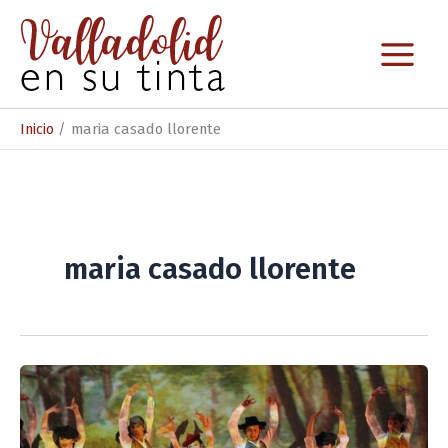
Ir
al
contenido
Inicio
maria casado llorente
maria casado llorente